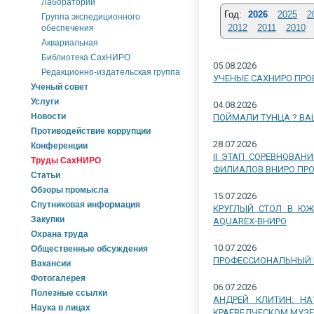
Лаборатории
Год:
2026
2025
2
Группа экспедиционного
2012
2011
2010
обеспечения
Аквариальная
Библиотека СахНИРО
05.08.2026
Редакционно-издательская группа
УЧЕНЫЕ САХНИРО ПРО
Ученый совет
Услуги
04.08.2026
Новости
ПОЙМАЛИ ТУНЦА ? ВА
Противодействие коррупции
28.07.2026
Конференции
II ЭТАП СОРЕВНОВА
Труды СахНИРО
ФИЛИАЛОВ ВНИРО ПРО
Статьи
Обзоры промысла
15.07.2026
Спутниковая информация
КРУГЛЫЙ СТОЛ В ЮЖ
Закупки
AQUAREX‑ВНИРО
Охрана труда
10.07.2026
Общественные обсуждения
ПРОФЕССИОНАЛЬНЫЙ 
Вакансии
Фотогалерея
06.07.2026
Полезные ссылки
АНДРЕЙ КЛИТИН: НА
Наука в лицах
КРАЕВЕДЧЕСКОМ МУЗЕ