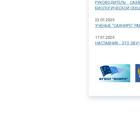
РУКОВОДИТЕЛЬ САХ
БИОЛОГИЧЕСКОЙ СЕКЦ
22.01.2025
УЧЕНЫЕ "САХНИРО" Р
17.01.2025
НАСТАВНИК - ЭТО ЗВУ
Тел.
8 (4242) 45-67-79
, факс
8 (4242) 45-67-78
, e-mail
sakhniro@sakhni
693023, г. Южно-Сахалинск, ул. Комсомольская, 196